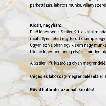
parkettázás, lakatos munka, villanyszere
Kicsit, nagyban:
Első lépésben a Sztiler Kft. elvállal m
miatt. Ilyen lehet egy törött csempe, egy e
Ugyan ez valóban egyik sem nagy munka, d
Utolsó lépésben pedig elvállal minden o
A Sztiler Kft. kizárólag olyan megrendelé
Céges és lakossági megrendelésekkel i
Rövid határidő, azonnali kezdés!