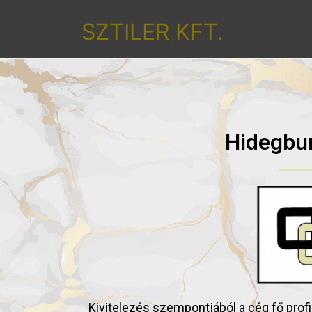
SZTILER KFT.
Hidegbur
Kivitelezés szempontjából a cég fő prof