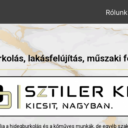
Rólunk
kolás, lakásfelújítás, műszaki f
ilja a hidegburkolás és a kőműves munkák, de egyéb szaká