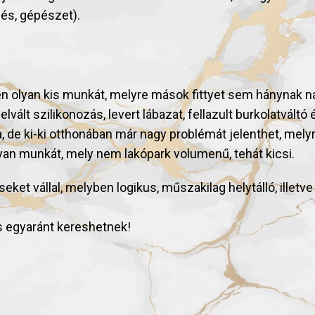
lés, gépészet).
inden olyan kis munkát, melyre mások fittyet sem hánynak
lvált szilikonozás, levert lábazat, fellazult burkolatváltó 
e ki-ki otthonában már nagy problémát jelenthet, melyre 
lyan munkát, mely nem lakópark volumenű, tehát kicsi.
seket vállal, melyben logikus, műszakilag helytálló, ille
s egyaránt kereshetnek!