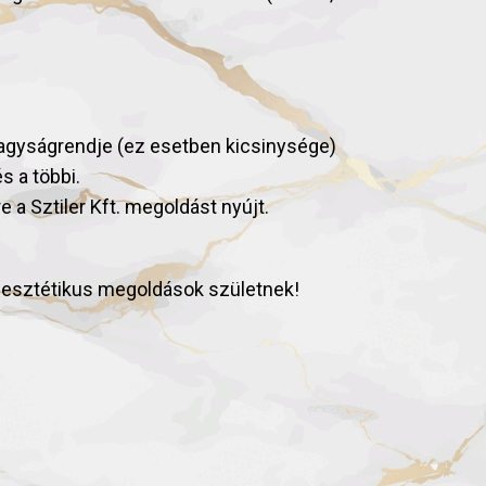
 nagyságrendje (ez esetben kicsinysége)
és a többi.
a Sztiler Kft. megoldást nyújt.
tve esztétikus megoldások születnek!